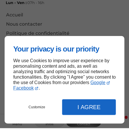
Lun - Ven :
07h - 16h
Accueil
Nous contacter
Politique de confidentialité
Plan du site
Your privacy is our priority
We use Cookies to improve user experience by
personalising content and ads, as well as
Haut de page
analyzing traffic and optimizing social networks
functionalities. By clicking "I Agree" you consent to
the use of Cookies from our providers
Google
Facebook
.
I AGREE
Customize
Menu
Infos
Contact