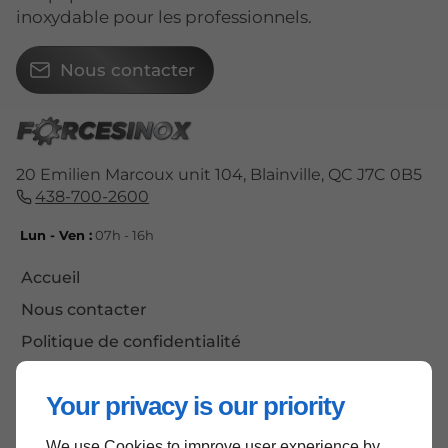
inoxydable pour les professionnels.
Nous contacter
20 Emilien Marcoux unit 104, Blainville, QC J7C 0B5
438-700-2600
Lun - Ven :
07h - 16h
Accueil
Nous contacter
Politique de confidentialité
Plan du site
Your privacy is our priority
We use Cookies to improve user experience by